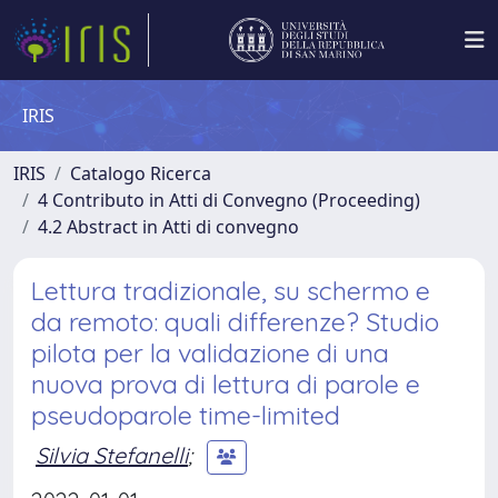
IRIS
IRIS
Catalogo Ricerca
4 Contributo in Atti di Convegno (Proceeding)
4.2 Abstract in Atti di convegno
Lettura tradizionale, su schermo e
da remoto: quali differenze? Studio
pilota per la validazione di una
nuova prova di lettura di parole e
pseudoparole time-limited
Silvia Stefanelli
;