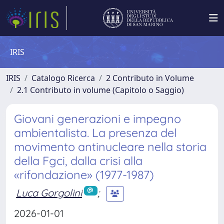
IRIS
IRIS
Catalogo Ricerca
2 Contributo in Volume
2.1 Contributo in volume (Capitolo o Saggio)
Giovani generazioni e impegno
ambientalista. La presenza del
movimento antinucleare nella storia
della Fgci, dalla crisi alla
«rifondazione» (1977-1987)
Luca Gorgolini
;
2026-01-01