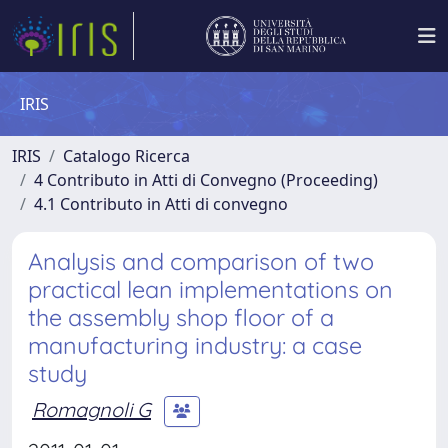
IRIS
IRIS
Catalogo Ricerca
4 Contributo in Atti di Convegno (Proceeding)
4.1 Contributo in Atti di convegno
Analysis and comparison of two
practical lean implementations on
the assembly shop floor of a
manufacturing industry: a case
study
Romagnoli G