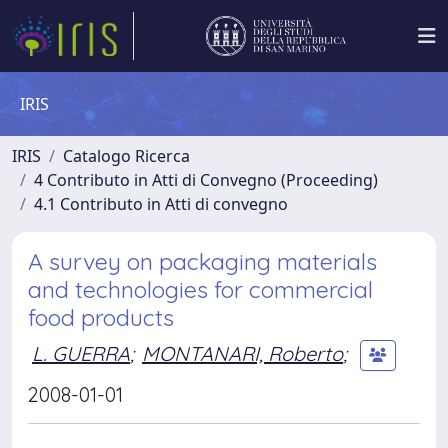
IRIS
IRIS
Catalogo Ricerca
4 Contributo in Atti di Convegno (Proceeding)
4.1 Contributo in Atti di convegno
A survey on packaging materials
and technologies for commercial
food products
L. GUERRA
;
MONTANARI, Roberto
;
2008-01-01