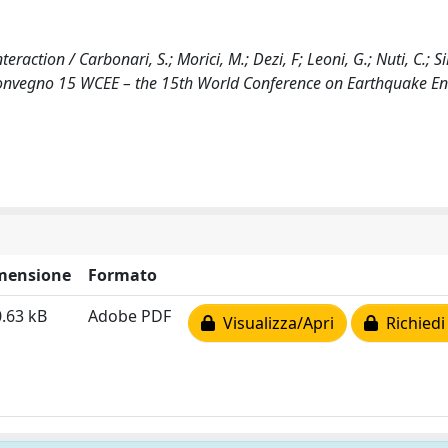
action / Carbonari, S.; Morici, M.; Dezi, F; Leoni, G.; Nuti, C.; Silv
al convegno 15 WCEE – the 15th World Conference on Earthquake E
mensione
Formato
.63 kB
Adobe PDF
Visualizza/Apri
Richiedi