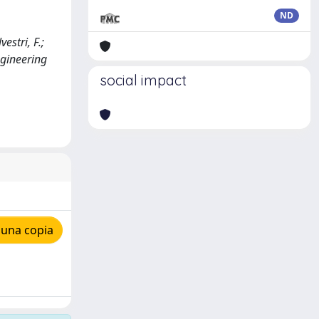
ND
estri, F.;
ngineering
social impact
 una copia