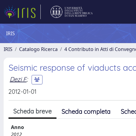
IRIS
IRIS
Catalogo Ricerca
4 Contributo in Atti di Conveg
Seismic response of viaducts acco
Dezi F
;
2012-01-01
Scheda breve
Scheda completa
Sche
Anno
2012