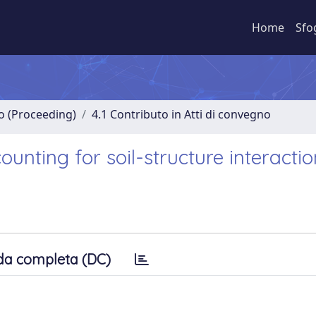
Home
Sfo
no (Proceeding)
4.1 Contributo in Atti di convegno
unting for soil-structure interactio
da completa (DC)