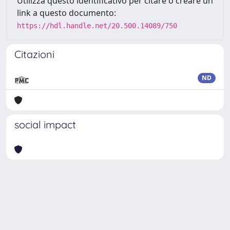
Utilizza questo identificativo per citare o creare un
link a questo documento:
https://hdl.handle.net/20.500.14089/750
Citazioni
ND
social impact
Powered by
IRIS
-
about IRIS
-
Utilizzo dei cookie
Copyright © 2026