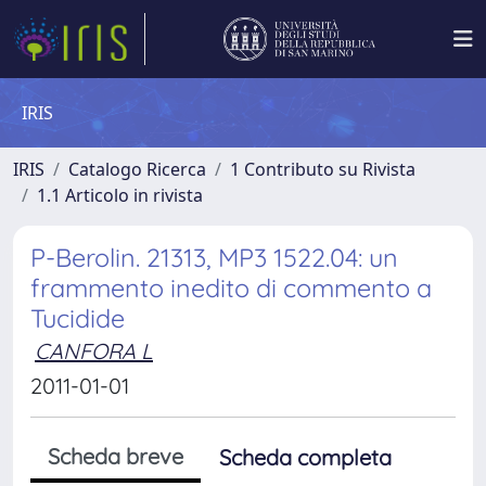
IRIS
IRIS
Catalogo Ricerca
1 Contributo su Rivista
1.1 Articolo in rivista
P-Berolin. 21313, MP3 1522.04: un
frammento inedito di commento a
Tucidide
CANFORA L
2011-01-01
Scheda breve
Scheda completa