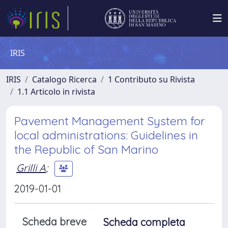
IRIS
IRIS
Catalogo Ricerca
1 Contributo su Rivista
1.1 Articolo in rivista
Pavement Management System for
local administrations: Guidelines in
the Republic of San Marino
Grilli A
;
2019-01-01
Scheda breve
Scheda completa