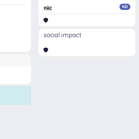
ND
social impact