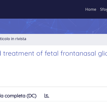
Home
Sfo
ticolo in rivista
 treatment of fetal frontanasal gl
a completa (DC)