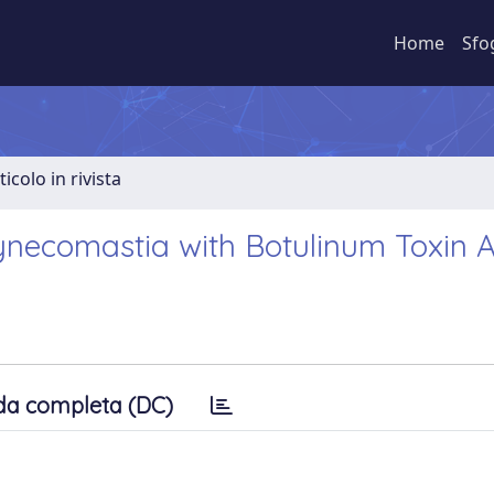
Home
Sfo
ticolo in rivista
necomastia with Botulinum Toxin 
da completa (DC)