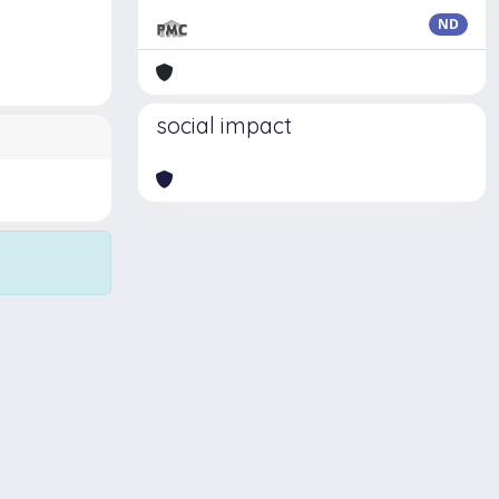
ND
social impact