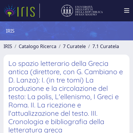
IRIS
IRIS
Catalogo Ricerca
7 Curatele
7.1 Curatela
Lo spazio letterario della Grecia
antica (direttore, con G. Cambiano e
D. Lanza): I. (in tre tomi) La
produzione e la circolazione del
testo: La polis, L'ellenismo, I Greci e
Roma. II. La ricezione e
l'attualizzazione del testo. III.
Cronologia e bibliografia della
letteratura greca