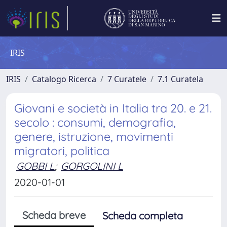
IRIS
IRIS
Catalogo Ricerca
7 Curatele
7.1 Curatela
Giovani e società in Italia tra 20. e 21.
secolo : consumi, demografia,
genere, istruzione, movimenti
migratori, politica
GOBBI L
;
GORGOLINI L
2020-01-01
Scheda breve
Scheda completa