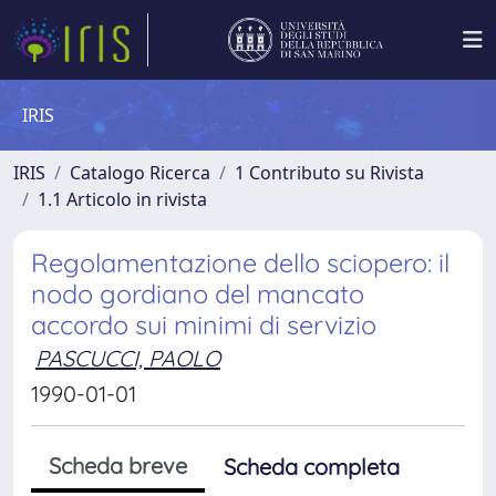
IRIS
IRIS
Catalogo Ricerca
1 Contributo su Rivista
1.1 Articolo in rivista
Regolamentazione dello sciopero: il
nodo gordiano del mancato
accordo sui minimi di servizio
PASCUCCI, PAOLO
1990-01-01
Scheda breve
Scheda completa