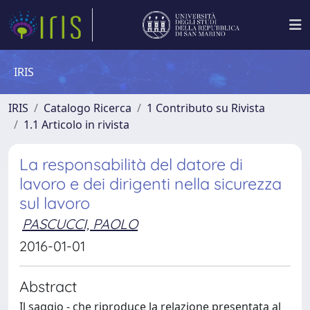
IRIS
IRIS
Catalogo Ricerca
1 Contributo su Rivista
1.1 Articolo in rivista
La responsabilità del datore di
lavoro e dei dirigenti nella sicurezza
sul lavoro
PASCUCCI, PAOLO
2016-01-01
Abstract
Il saggio - che riproduce la relazione presentata al