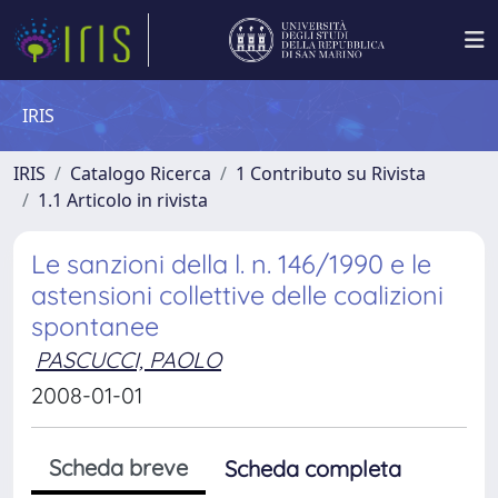
IRIS
IRIS
Catalogo Ricerca
1 Contributo su Rivista
1.1 Articolo in rivista
Le sanzioni della l. n. 146/1990 e le
astensioni collettive delle coalizioni
spontanee
PASCUCCI, PAOLO
2008-01-01
Scheda breve
Scheda completa