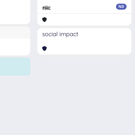
ND
social impact