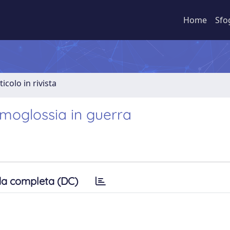
Home
Sfo
ticolo in rivista
moglossia in guerra
a completa (DC)