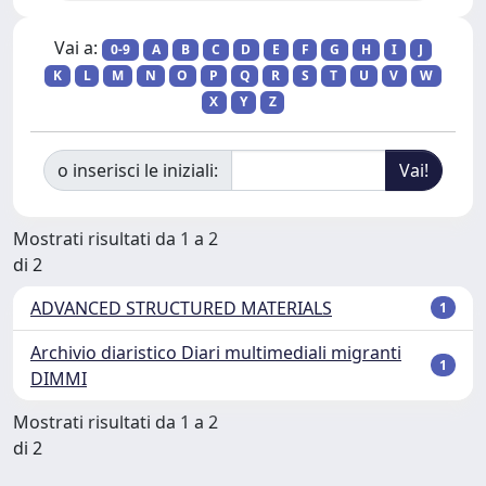
Vai a:
0-9
A
B
C
D
E
F
G
H
I
J
K
L
M
N
O
P
Q
R
S
T
U
V
W
X
Y
Z
o inserisci le iniziali:
Mostrati risultati da 1 a 2
di 2
ADVANCED STRUCTURED MATERIALS
1
Archivio diaristico Diari multimediali migranti
1
DIMMI
Mostrati risultati da 1 a 2
di 2